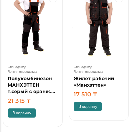
Спецодежда
.
Спецодежда
.
Летняя спецодежда
Летняя спецодежда
Полукомбинезон
Жилет рабочий
МАНХЭТТЕН
«Манхэттен»
т.серый с оранж.…
17 510
₸
21 315
₸
В корзину
В корзину