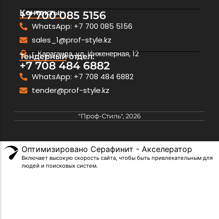
Контакты:
+7 700 085 5156
WhatsApp: +7 700 085 5156
sales_1@prof-style.kz
г. Караганда, ул. Инженерная, 12
Тендерный отдел:
+7 708 484 6882
WhatsApp: +7 708 484 6882
tender@prof-style.kz
"Проф-Стиль", 2026
Оптимизировано Серафинит - Акселератор
Включает высокую скорость сайта, чтобы быть привлекательным для
людей и поисковых систем.