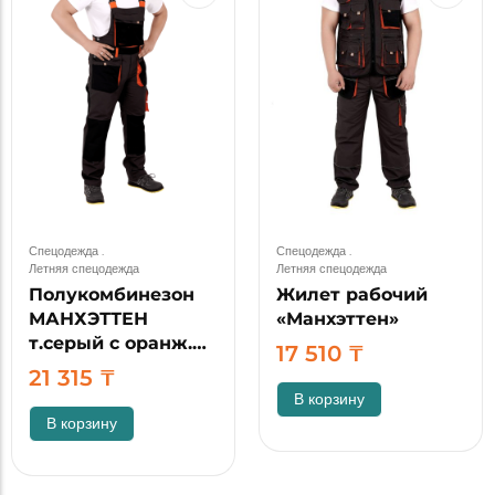
Спецодежда
.
Спецодежда
.
Летняя спецодежда
Летняя спецодежда
Полукомбинезон
Жилет рабочий
МАНХЭТТЕН
«Манхэттен»
т.серый с оранж.…
17 510
₸
21 315
₸
В корзину
В корзину