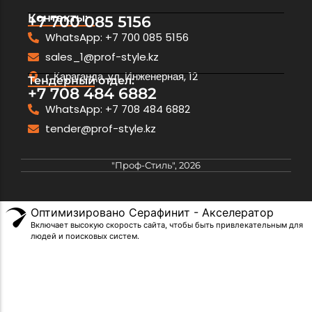
Контакты:
+7 700 085 5156
WhatsApp: +7 700 085 5156
sales_1@prof-style.kz
г. Караганда, ул. Инженерная, 12
Тендерный отдел:
+7 708 484 6882
WhatsApp: +7 708 484 6882
tender@prof-style.kz
"Проф-Стиль", 2026
Оптимизировано Серафинит - Акселератор
Включает высокую скорость сайта, чтобы быть привлекательным для
людей и поисковых систем.