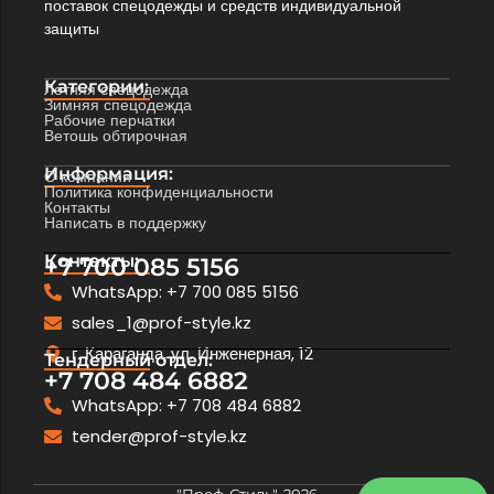
поставок спецодежды и средств индивидуальной
защиты
Категории:
Летняя спецодежда
Зимняя спецодежда
Рабочие перчатки
Ветошь обтирочная
Информация:
О компании
Политика конфиденциальности
Контакты
Написать в поддержку
Контакты:
+7 700 085 5156
WhatsApp: +7 700 085 5156
sales_1@prof-style.kz
г. Караганда, ул. Инженерная, 12
Тендерный отдел:
+7 708 484 6882
WhatsApp: +7 708 484 6882
tender@prof-style.kz