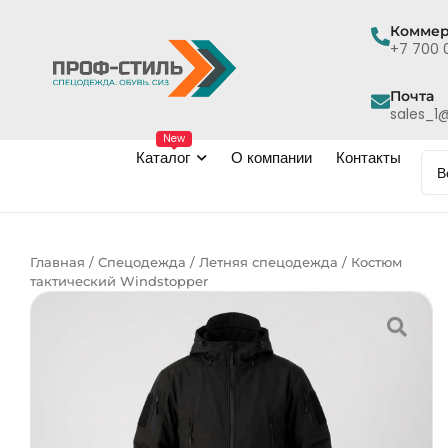
Коммер
+7 700 
Почта
sales_1@
New
Каталог
О компании
Контакты
Главная
/
Спецодежда
/
Летняя спецодежда
/ Костюм
тактический Windstopper