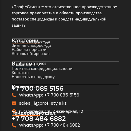
«Проф-Стиль» – это отечественное производственно-
торговое предприятие в области производства,
поставок спецодежды и средств индивидуальной
защиты
Категории:
Летняя спецодежда
Зимняя спецодежда
Рабочие перчатки
Ветошь обтирочная
Информация:
О компании
Политика конфиденциальности
Контакты
Написать в поддержку
Контакты:
+7 700 085 5156
WhatsApp: +7 700 085 5156
sales_1@prof-style.kz
г. Караганда, ул. Инженерная, 12
Тендерный отдел:
+7 708 484 6882
WhatsApp: +7 708 484 6882