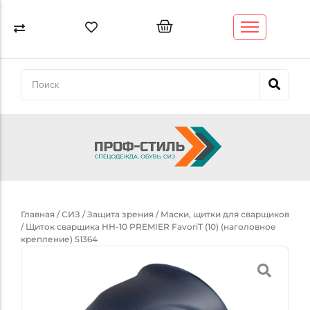
Спецодежда
Спецобувь
Перчатки и рукавицы
СИЗ
Обтирочный материал (ветошь)
Трикотажные изделия
Главная
/
СИЗ
/
Защита зрения
/
Маски, щитки для сварщиков
/ Щиток сварщика НН-10 PREMIER FavoriT (10) (наголовное
крепление) 51364