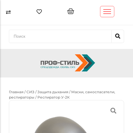
Спецодежда
Спецобувь
Перчатки и рукавицы
СИЗ
Обтирочный материал (ветошь)
Трикотажные изделия
Главная
/
СИЗ
/
Защита дыхания
/
Маски, самоспасатели,
респираторы
/ Респиратор У-2К