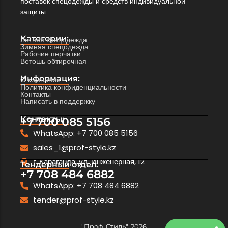
поставок спецодежды и средств индивидуальной
защиты
Категории:
Летняя спецодежда
Зимняя спецодежда
Рабочие перчатки
Ветошь обтирочная
Информация:
О компании
Политика конфиденциальности
Контакты
Написать в поддержку
Контакты:
+7 700 085 5156
WhatsApp: +7 700 085 5156
sales_1@prof-style.kz
г. Караганда, ул. Инженерная, 12
Тендерный отдел:
+7 708 484 6882
WhatsApp: +7 708 484 6882
tender@prof-style.kz
"Проф-Стиль", 2026