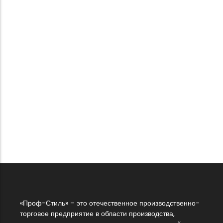
Спецобувь
.
Летняя спецобувь
Берцы рабочие летние/демисезонные «Комфорт-
Омон» с…
27 405
₸
В корзину
«Проф-Стиль» – это отечественное производственно-
торговое предприятие в области производства,