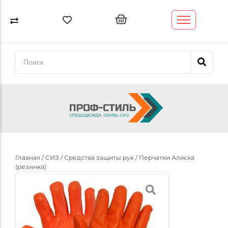
Спецодежда
Спецобувь
СИЗ
Обтирочный материал (ветошь)
Трикотаж
Главная
/
СИЗ
/
Средства защиты рук
/ Перчатки Аляска
(резинка)