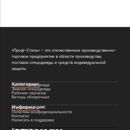
27 405
₸
В корзину
«Проф-Стиль» – это отечественное производственно-
торговое предприятие в области производства,
поставок спецодежды и средств индивидуальной
защиты
Категории:
Летняя спецодежда
Зимняя спецодежда
Рабочие перчатки
Ветошь обтирочная
Информация:
О компании
Политика конфиденциальности
Контакты
Написать в поддержку
Контакты: