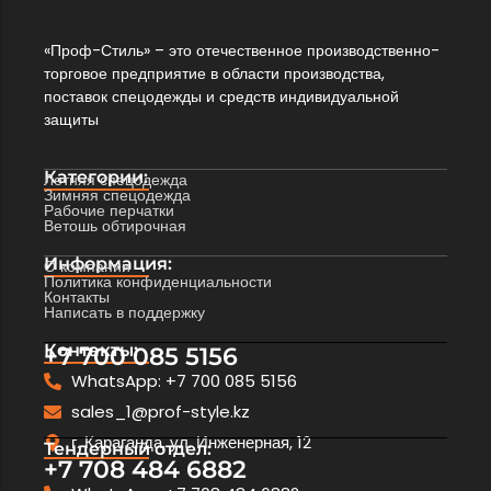
«Проф-Стиль» – это отечественное производственно-
торговое предприятие в области производства,
поставок спецодежды и средств индивидуальной
защиты
Категории:
Летняя спецодежда
Зимняя спецодежда
Рабочие перчатки
Ветошь обтирочная
Информация:
О компании
Политика конфиденциальности
Контакты
Написать в поддержку
Контакты:
+7 700 085 5156
WhatsApp: +7 700 085 5156
sales_1@prof-style.kz
г. Караганда, ул. Инженерная, 12
Тендерный отдел:
+7 708 484 6882