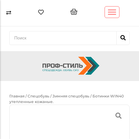
Спецодежда
Спецобувь
СИЗ
Обтирочный материал (ветошь)
Трикотаж
Главная
/
Спецобувь
/
Зимняя спецобувь
/ Ботинки WIN40
утепленные кожаные.