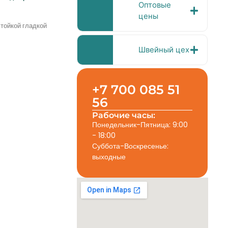
Оптовые
цены
тойкой гладкой
Швейный цех
+7 700 085 51
56
Рабочие часы:
Понедельник-Пятница: 9:00
- 18:00
Суббота-Воскресенье:
выходные