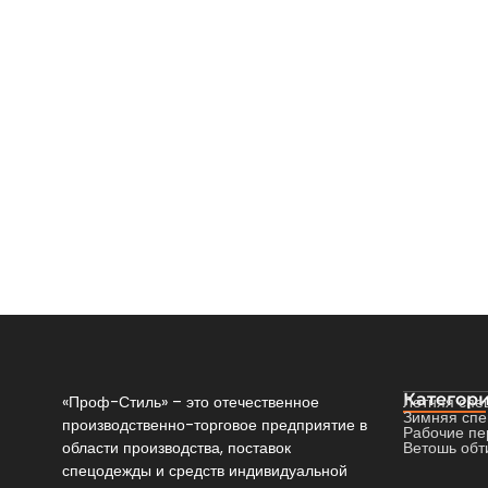
Спецобувь
.
Летняя спецобувь
.
Полуботинки
Кроссовки рабочие Comfy S1P с…
20 554
₸
В корзину
Категори
«Проф-Стиль» – это отечественное
Летняя спе
Зимняя сп
производственно-торговое предприятие в
Рабочие пе
области производства, поставок
Ветошь обт
спецодежды и средств индивидуальной