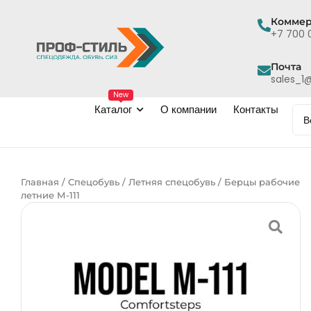
Коммер
+7 700 
Почта
sales_1@
New
Каталог
О компании
Контакты
Главная
/
Спецобувь
/
Летняя спецобувь
/ Берцы рабочие
летние М-111