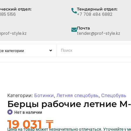
ческий отдел:
Тендерный отдел:
085 5156
+7 708 484 6882
Почта
prof-style.kz
tender@prof-style.kz
Категории:
Ботинки
,
Летняя спецобувь
,
Спецобувь
Берцы рабочие летние М-1
Нет в наличии
19 031
₸
Цена на товар может незначительно отличаться. Уточняйте у 